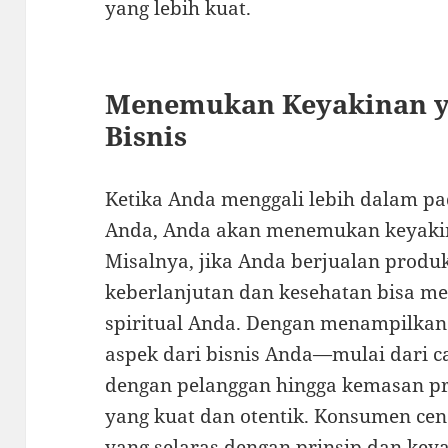
yang lebih kuat.
Menemukan Keyakinan y
Bisnis
Ketika Anda menggali lebih dalam pada 
Anda, Anda akan menemukan keyakin
Misalnya, jika Anda berjualan produk
keberlanjutan dan kesehatan bisa me
spiritual Anda. Dengan menampilkan 
aspek dari bisnis Anda—mulai dari 
dengan pelanggan hingga kemasan p
yang kuat dan otentik. Konsumen cen
yang selaras dengan prinsip dan key