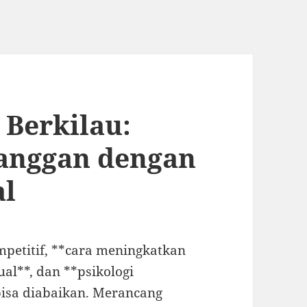
 Berkilau:
langgan dengan
al
petitif, **cara meningkatkan
ual**, dan **psikologi
bisa diabaikan. Merancang