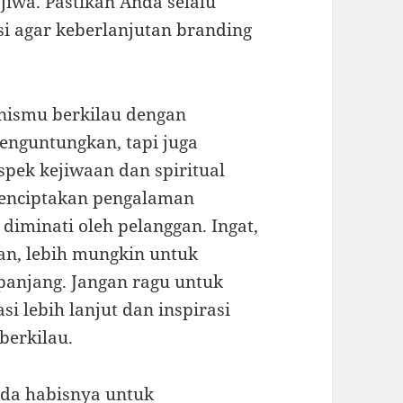
iwa. Pastikan Anda selalu
i agar keberlanjutan branding
nismu berkilau dengan
enguntungkan, tapi juga
ek kejiwaan dan spiritual
menciptakan pengalaman
diminati oleh pelanggan. Ingat,
an, lebih mungkin untuk
panjang. Jangan ragu untuk
i lebih lanjut dan inspirasi
berkilau.
ada habisnya untuk