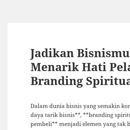
Jadikan Bisnismu
Menarik Hati Pe
Branding Spiritu
Dalam dunia bisnis yang semakin kom
daya tarik bisnis**, **branding spirit
pembeli** menjadi elemen yang tak 