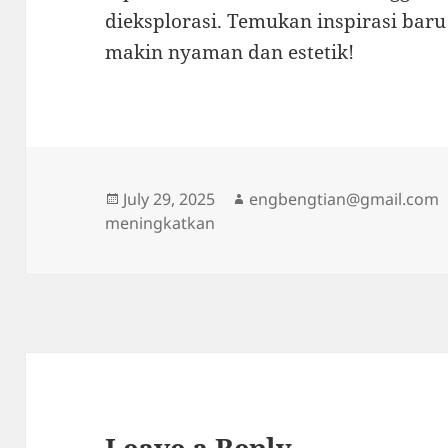
dieksplorasi. Temukan inspirasi bar
makin nyaman dan estetik!
Posted
Author
July 29, 2025
engbengtian@gmail.com
on
meningkatkan
Leave a Reply