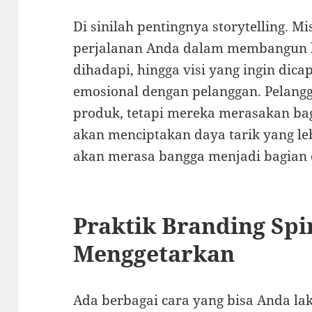
Di sinilah pentingnya storytelling. Mi
perjalanan Anda dalam membangun b
dihadapi, hingga visi yang ingin di
emosional dengan pelanggan. Pelang
produk, tetapi mereka merasakan bagi
akan menciptakan daya tarik yang le
akan merasa bangga menjadi bagian 
Praktik Branding Spi
Menggetarkan
Ada berbagai cara yang bisa Anda l