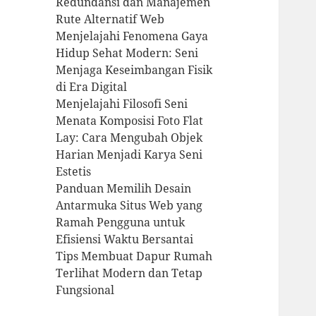
Redundansi dan Manajemen
Rute Alternatif Web
Menjelajahi Fenomena Gaya
Hidup Sehat Modern: Seni
Menjaga Keseimbangan Fisik
di Era Digital
Menjelajahi Filosofi Seni
Menata Komposisi Foto Flat
Lay: Cara Mengubah Objek
Harian Menjadi Karya Seni
Estetis
Panduan Memilih Desain
Antarmuka Situs Web yang
Ramah Pengguna untuk
Efisiensi Waktu Bersantai
Tips Membuat Dapur Rumah
Terlihat Modern dan Tetap
Fungsional