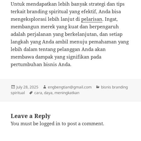
Untuk mendapatkan lebih banyak strategi dan tips
terkait branding spiritual yang efektif, Anda bisa
mengeksplorasi lebih lanjut di
pelarisan
. Ingat,
membangun merek yang kuat dan berpengaruh
adalah perjalanan yang berkelanjutan, dan setiap
langkah yang Anda ambil menuju pemahaman yang
lebih dalam tentang pelanggan Anda akan
membawa dampak yang signifikan pada
pertumbuhan bisnis Anda.
Posted
Author
Categories
July 28, 2025
engbengtian@gmail.com
bisnis branding
on
Tags
spiritual
cara
,
daya
,
meningkatkan
Leave a Reply
You must be
logged in
to post a comment.