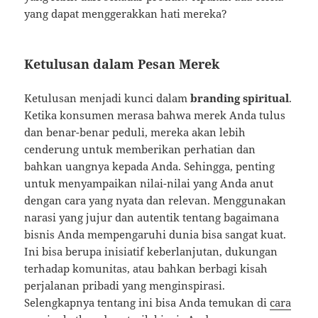
yang dapat menggerakkan hati mereka?
Ketulusan dalam Pesan Merek
Ketulusan menjadi kunci dalam
branding spiritual
.
Ketika konsumen merasa bahwa merek Anda tulus
dan benar-benar peduli, mereka akan lebih
cenderung untuk memberikan perhatian dan
bahkan uangnya kepada Anda. Sehingga, penting
untuk menyampaikan nilai-nilai yang Anda anut
dengan cara yang nyata dan relevan. Menggunakan
narasi yang jujur dan autentik tentang bagaimana
bisnis Anda mempengaruhi dunia bisa sangat kuat.
Ini bisa berupa inisiatif keberlanjutan, dukungan
terhadap komunitas, atau bahkan berbagi kisah
perjalanan pribadi yang menginspirasi.
Selengkapnya tentang ini bisa Anda temukan di
cara