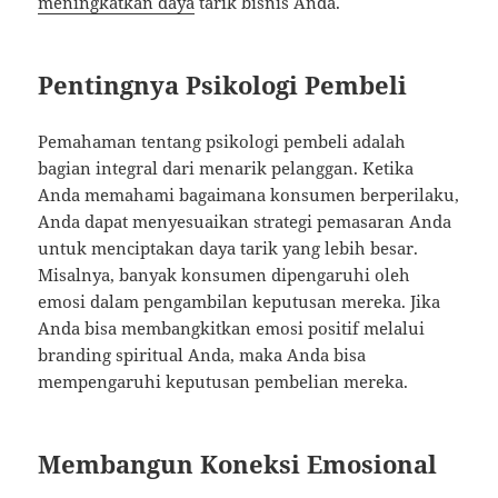
meningkatkan daya
tarik bisnis Anda.
Pentingnya Psikologi Pembeli
Pemahaman tentang psikologi pembeli adalah
bagian integral dari menarik pelanggan. Ketika
Anda memahami bagaimana konsumen berperilaku,
Anda dapat menyesuaikan strategi pemasaran Anda
untuk menciptakan daya tarik yang lebih besar.
Misalnya, banyak konsumen dipengaruhi oleh
emosi dalam pengambilan keputusan mereka. Jika
Anda bisa membangkitkan emosi positif melalui
branding spiritual Anda, maka Anda bisa
mempengaruhi keputusan pembelian mereka.
Membangun Koneksi Emosional