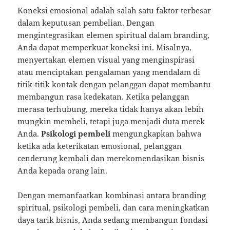
Koneksi emosional adalah salah satu faktor terbesar
dalam keputusan pembelian. Dengan
mengintegrasikan elemen spiritual dalam branding,
Anda dapat memperkuat koneksi ini. Misalnya,
menyertakan elemen visual yang menginspirasi
atau menciptakan pengalaman yang mendalam di
titik-titik kontak dengan pelanggan dapat membantu
membangun rasa kedekatan. Ketika pelanggan
merasa terhubung, mereka tidak hanya akan lebih
mungkin membeli, tetapi juga menjadi duta merek
Anda.
Psikologi pembeli
mengungkapkan bahwa
ketika ada keterikatan emosional, pelanggan
cenderung kembali dan merekomendasikan bisnis
Anda kepada orang lain.
Dengan memanfaatkan kombinasi antara branding
spiritual, psikologi pembeli, dan cara meningkatkan
daya tarik bisnis, Anda sedang membangun fondasi