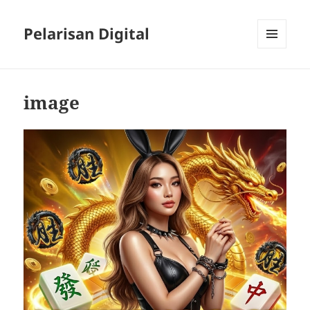
Pelarisan Digital
MENU
AND
WIDGETS
image