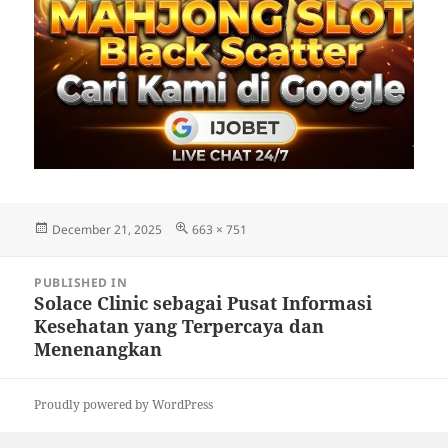
Posted
Full
December 21, 2025
663 × 751
on
size
Post
PUBLISHED IN
navigation
Solace Clinic sebagai Pusat Informasi
Kesehatan yang Terpercaya dan
Menenangkan
Proudly powered by WordPress