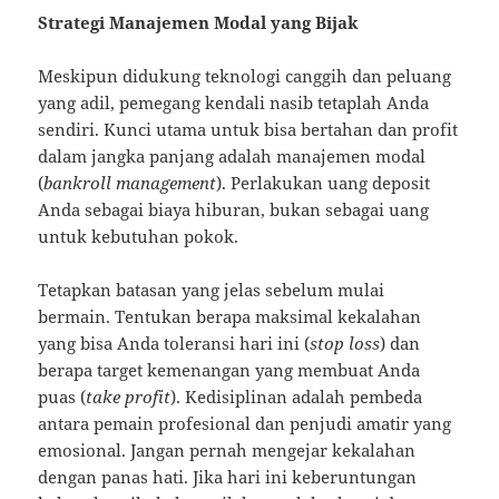
Strategi Manajemen Modal yang Bijak
Meskipun didukung teknologi canggih dan peluang
yang adil, pemegang kendali nasib tetaplah Anda
sendiri. Kunci utama untuk bisa bertahan dan profit
dalam jangka panjang adalah manajemen modal
(
bankroll management
). Perlakukan uang deposit
Anda sebagai biaya hiburan, bukan sebagai uang
untuk kebutuhan pokok.
Tetapkan batasan yang jelas sebelum mulai
bermain. Tentukan berapa maksimal kekalahan
yang bisa Anda toleransi hari ini (
stop loss
) dan
berapa target kemenangan yang membuat Anda
puas (
take profit
). Kedisiplinan adalah pembeda
antara pemain profesional dan penjudi amatir yang
emosional. Jangan pernah mengejar kekalahan
dengan panas hati. Jika hari ini keberuntungan