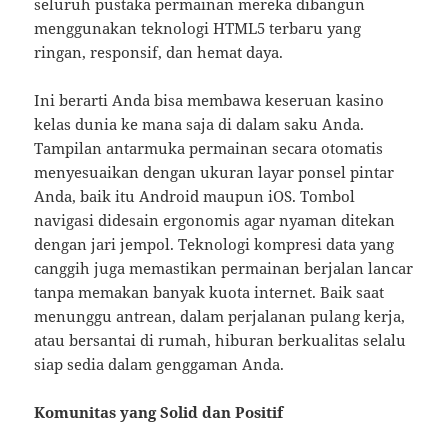
seluruh pustaka permainan mereka dibangun
menggunakan teknologi HTML5 terbaru yang
ringan, responsif, dan hemat daya.
Ini berarti Anda bisa membawa keseruan kasino
kelas dunia ke mana saja di dalam saku Anda.
Tampilan antarmuka permainan secara otomatis
menyesuaikan dengan ukuran layar ponsel pintar
Anda, baik itu Android maupun iOS. Tombol
navigasi didesain ergonomis agar nyaman ditekan
dengan jari jempol. Teknologi kompresi data yang
canggih juga memastikan permainan berjalan lancar
tanpa memakan banyak kuota internet. Baik saat
menunggu antrean, dalam perjalanan pulang kerja,
atau bersantai di rumah, hiburan berkualitas selalu
siap sedia dalam genggaman Anda.
Komunitas yang Solid dan Positif