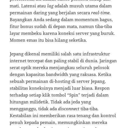
mati. Latensi atau
lag
adalah musuh utama dalam
permainan daring yang berjalan secara
real-time
.
Bayangkan Anda sedang dalam momentum bagus,
fitur bonus sudah di depan mata, namun tiba-tiba
layar membeku karena koneksi server yang buruk.
Momen emas itu bisa hilang seketika.
Jepang dikenal memiliki salah satu infrastruktur
internet tercepat dan paling stabil di dunia. Jaringan
serat optik mereka menjangkau seluruh pelosok
dengan kapasitas bandwidth yang raksasa. Ketika
sebuah permainan di-hosting di server Jepang,
stabilitas koneksinya menjadi luar biasa. Respon
terhadap setiap klik tombol “Spin” terjadi dalam
hitungan milidetik. Tidak ada jeda yang
mengganggu, tidak ada
disconnect
tiba-tiba.
Kestabilan ini memberikan rasa tenang dan kontrol
penuh kepada pemain, memungkinkan mereka