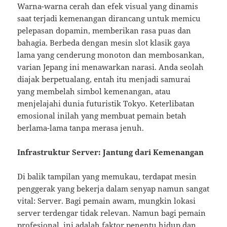
Warna-warna cerah dan efek visual yang dinamis
saat terjadi kemenangan dirancang untuk memicu
pelepasan dopamin, memberikan rasa puas dan
bahagia. Berbeda dengan mesin slot klasik gaya
lama yang cenderung monoton dan membosankan,
varian Jepang ini menawarkan narasi. Anda seolah
diajak berpetualang, entah itu menjadi samurai
yang membelah simbol kemenangan, atau
menjelajahi dunia futuristik Tokyo. Keterlibatan
emosional inilah yang membuat pemain betah
berlama-lama tanpa merasa jenuh.
Infrastruktur Server: Jantung dari Kemenangan
Di balik tampilan yang memukau, terdapat mesin
penggerak yang bekerja dalam senyap namun sangat
vital: Server. Bagi pemain awam, mungkin lokasi
server terdengar tidak relevan. Namun bagi pemain
profesional, ini adalah faktor penentu hidup dan