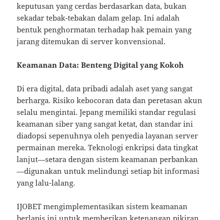
keputusan yang cerdas berdasarkan data, bukan
sekadar tebak-tebakan dalam gelap. Ini adalah
bentuk penghormatan terhadap hak pemain yang
jarang ditemukan di server konvensional.
Keamanan Data: Benteng Digital yang Kokoh
Di era digital, data pribadi adalah aset yang sangat
berharga. Risiko kebocoran data dan peretasan akun
selalu mengintai. Jepang memiliki standar regulasi
keamanan siber yang sangat ketat, dan standar ini
diadopsi sepenuhnya oleh penyedia layanan server
permainan mereka. Teknologi enkripsi data tingkat
lanjut—setara dengan sistem keamanan perbankan
—digunakan untuk melindungi setiap bit informasi
yang lalu-lalang.
IJOBET mengimplementasikan sistem keamanan
berlapis ini untuk memberikan ketenangan pikiran