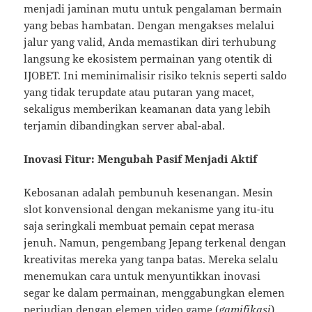
menjadi jaminan mutu untuk pengalaman bermain
yang bebas hambatan. Dengan mengakses melalui
jalur yang valid, Anda memastikan diri terhubung
langsung ke ekosistem permainan yang otentik di
IJOBET. Ini meminimalisir risiko teknis seperti saldo
yang tidak terupdate atau putaran yang macet,
sekaligus memberikan keamanan data yang lebih
terjamin dibandingkan server abal-abal.
Inovasi Fitur: Mengubah Pasif Menjadi Aktif
Kebosanan adalah pembunuh kesenangan. Mesin
slot konvensional dengan mekanisme yang itu-itu
saja seringkali membuat pemain cepat merasa
jenuh. Namun, pengembang Jepang terkenal dengan
kreativitas mereka yang tanpa batas. Mereka selalu
menemukan cara untuk menyuntikkan inovasi
segar ke dalam permainan, menggabungkan elemen
perjudian dengan elemen video game (
gamifikasi
).