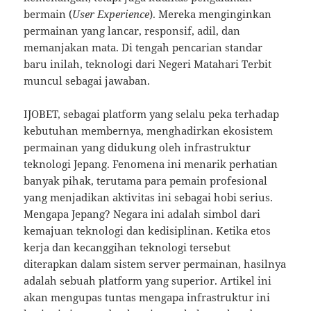
bermain (
User Experience
). Mereka menginginkan
permainan yang lancar, responsif, adil, dan
memanjakan mata. Di tengah pencarian standar
baru inilah, teknologi dari Negeri Matahari Terbit
muncul sebagai jawaban.
IJOBET, sebagai platform yang selalu peka terhadap
kebutuhan membernya, menghadirkan ekosistem
permainan yang didukung oleh infrastruktur
teknologi Jepang. Fenomena ini menarik perhatian
banyak pihak, terutama para pemain profesional
yang menjadikan aktivitas ini sebagai hobi serius.
Mengapa Jepang? Negara ini adalah simbol dari
kemajuan teknologi dan kedisiplinan. Ketika etos
kerja dan kecanggihan teknologi tersebut
diterapkan dalam sistem server permainan, hasilnya
adalah sebuah platform yang superior. Artikel ini
akan mengupas tuntas mengapa infrastruktur ini