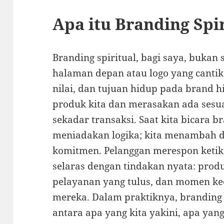
Apa itu Branding Spi
Branding spiritual, bagi saya, bukan
halaman depan atau logo yang canti
nilai, dan tujuan hidup pada brand h
produk kita dan merasakan ada sesua
sekadar transaksi. Saat kita bicara br
meniadakan logika; kita menambah d
komitmen. Pelanggan merespon ketika
selaras dengan tindakan nyata: prod
pelayanan yang tulus, dan momen kec
mereka. Dalam praktiknya, branding 
antara apa yang kita yakini, apa yan