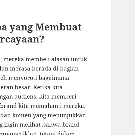
Apa yang Membuat
ercayaan?
; mereka membeli alasan untuk
 dan merasa berada di bagian
beli menyoroti bagaimana
ran besar. Ketika kita
ngan audiens, kita memberi
 brand kita memahami mereka.
s, dan konten yang menunjukkan
g ingin melihat bahwa brand
ampanye iklan, tetapi dalam