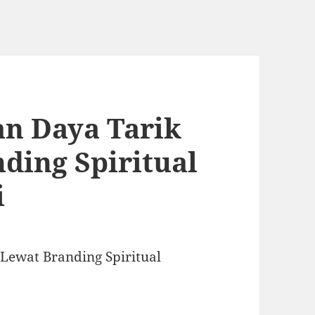
an Daya Tarik
ding Spiritual
i
 Lewat Branding Spiritual