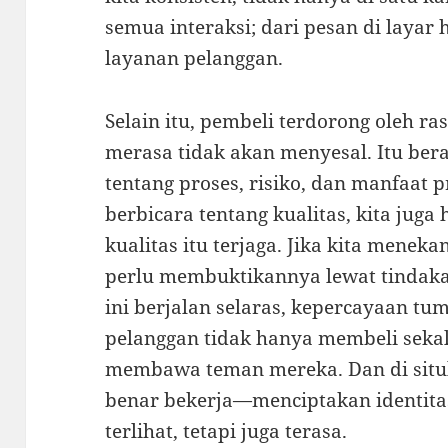
semua interaksi; dari pesan di layar
layanan pelanggan.
Selain itu, pembeli terdorong oleh ra
merasa tidak akan menyesal. Itu bera
tentang proses, risiko, dan manfaat p
berbicara tentang kualitas, kita ju
kualitas itu terjaga. Jika kita menek
perlu membuktikannya lewat tindaka
ini berjalan selaras, kepercayaan tu
pelanggan tidak hanya membeli sekal
membawa teman mereka. Dan di situl
benar bekerja—menciptakan identit
terlihat, tetapi juga terasa.