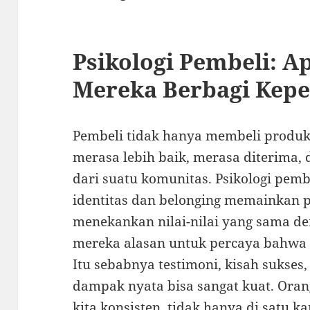
Psikologi Pembeli: 
Mereka Berbagi Kep
Pembeli tidak hanya membeli produk
merasa lebih baik, merasa diterima,
dari suatu komunitas. Psikologi pem
identitas dan belonging memainkan pe
menekankan nilai-nilai yang sama de
mereka alasan untuk percaya bahwa
Itu sebabnya testimoni, kisah sukse
dampak nyata bisa sangat kuat. Oran
kita konsisten, tidak hanya di satu k