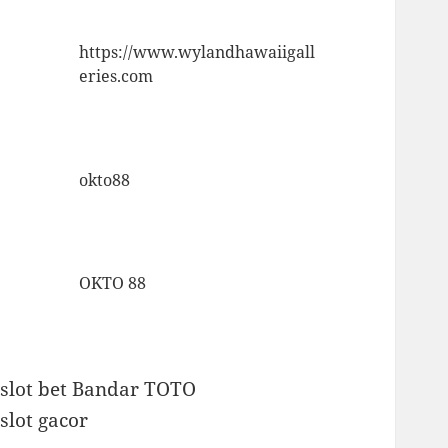
https://www.wylandhawaiigall
eries.com
okto88
OKTO 88
slot bet
Bandar TOTO
slot gacor