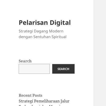
Pelarisan Digital
Strategi Dagang Modern
dengan Sentuhan Spiritual
Search
SEARCH
Recent Posts
Strategi Pemeliharaan Jalur