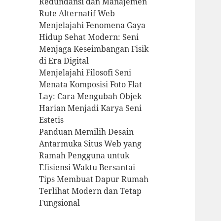
Redundansi dan Manajemen
Rute Alternatif Web
Menjelajahi Fenomena Gaya
Hidup Sehat Modern: Seni
Menjaga Keseimbangan Fisik
di Era Digital
Menjelajahi Filosofi Seni
Menata Komposisi Foto Flat
Lay: Cara Mengubah Objek
Harian Menjadi Karya Seni
Estetis
Panduan Memilih Desain
Antarmuka Situs Web yang
Ramah Pengguna untuk
Efisiensi Waktu Bersantai
Tips Membuat Dapur Rumah
Terlihat Modern dan Tetap
Fungsional