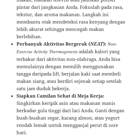
pintar dari jangkauan Anda. Fokuslah pada rasa,
tekstur, dan aroma makanan. Langkah ini
membantu otak mendeteksi rasa kenyang dengan
lebih akurat sehingga mencegah makan
berlebihan.
Perbanyak Aktivitas Bergerak (
NEAT
):
Non-
adalah kalori yang
Exercise Activity Thermogenesis
terbakar dari aktivitas non-olahraga. Anda bisa
memulainya dengan memilih menggunakan
tangga daripada lift, berjalan kaki saat membeli
makan siang, atau berdiri sejenak setiap setelah
satu jam duduk bekerja.
Siapkan Camilan Sehat di Meja Kerja:
Singkirkan keripik asin atau makanan manis
berkadar gula tinggi dari laci Anda. Ganti dengan
buah-buahan segar, kacang almon, atau yogurt
rendah lemak untuk mengganjal perut di sore
hari.