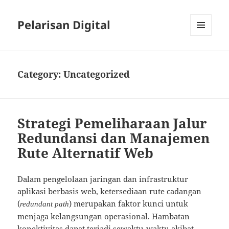
Pelarisan Digital
MENU
AND
WIDGETS
Category:
Uncategorized
Strategi Pemeliharaan Jalur
Redundansi dan Manajemen
Rute Alternatif Web
Dalam pengelolaan jaringan dan infrastruktur
aplikasi berbasis web, ketersediaan rute cadangan
(
) merupakan faktor kunci untuk
redundant path
menjaga kelangsungan operasional. Hambatan
konektivitas dapat terjadi sewaktu-waktu akibat