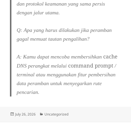
dan protokol keamanan yang sama persis
dengan jalur utama.
Q: Apa yang harus dilakukan jika peramban
gagal memuat tautan pengalihan?
cache
A: Kamu dapat mencoba membersihkan
command prompt
DNS perangkat melalui
/
terminal atau menggunakan fitur pembersihan
data peramban untuk menyegarkan rute
pencarian.
Posted
Categories
July 26, 2026
Uncategorized
on