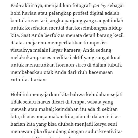
Pada akhirnya, menjadikan fotografi
sebagai
flat lay
hobi harian atau pelengkap profesi digital adalah
bentuk investasi jangka panjang yang sangat indah
untuk kesehatan mental dan keseimbangan hidup
kita. Saat Anda berfokus menata detail barang kecil
di atas meja dan memperhatikan komposisi
visualnya melalui layar kamera, Anda sedang
melakukan proses meditasi aktif yang sangat kuat
untuk menurunkan hormon stres di dalam tubuh,
membebaskan otak Anda dari riuh kecemasan
rutinitas harian.
Hobi ini mengajarkan kita bahwa keindahan sejati
tidak selalu harus dicari di tempat wisata yang
mewah atau mahal; keindahan itu ada di sekitar
kita, di atas meja makan kita, atau di dalam isi tas
harian kita yang bisa diubah menjadi karya seni
menawan jika dipandang dengan sudut kreativitas