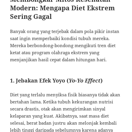
Modern: Mengapa Diet Ekstrem
Sering Gagal
Banyak orang yang terjebak dalam pola pikir instan
saat ingin memperbaiki kondisi tubuh mereka.
Mereka berbondong-bondong mengikuti tren diet
ketat atau program olahraga ekstrem yang
menjanjikan hasil cepat dalam hitungan hari.
1. Jebakan Efek Yoyo (
Yo-Yo Effect
)
Diet yang terlalu menyiksa fisik biasanya tidak akan
bertahan lama. Ketika tubuh kekurangan nutrisi
secara drastis, otak akan mengirimkan sinyal
kelaparan yang kuat. Akibatnya, saat masa diet
selesai, berat badan justru akan melonjak kembali
lebih tinggi daripada sebelumnya karena adanya