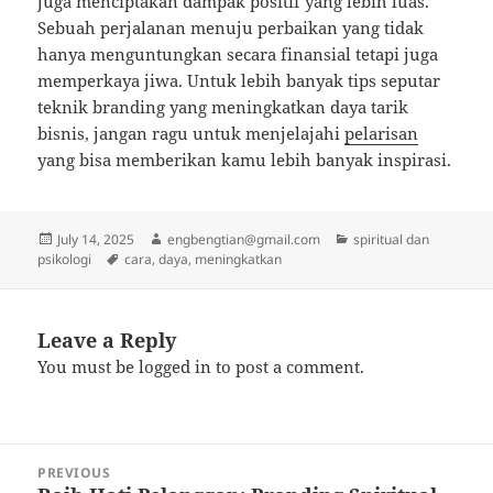
juga menciptakan dampak positif yang lebih luas.
Sebuah perjalanan menuju perbaikan yang tidak
hanya menguntungkan secara finansial tetapi juga
memperkaya jiwa. Untuk lebih banyak tips seputar
teknik branding yang meningkatkan daya tarik
bisnis, jangan ragu untuk menjelajahi
pelarisan
yang bisa memberikan kamu lebih banyak inspirasi.
Posted
Author
Categories
July 14, 2025
engbengtian@gmail.com
spiritual dan
on
Tags
psikologi
cara
,
daya
,
meningkatkan
Leave a Reply
You must be
logged in
to post a comment.
Post
PREVIOUS
navigation