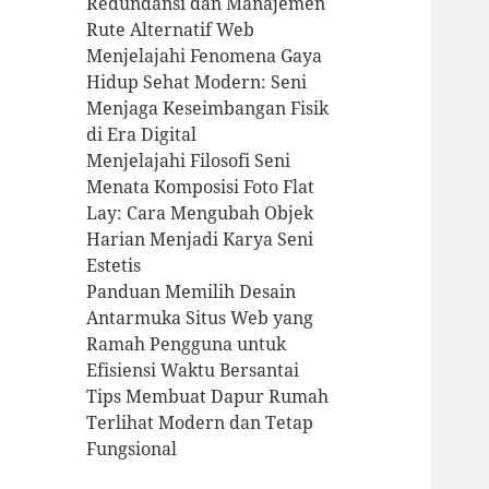
Redundansi dan Manajemen
Rute Alternatif Web
Menjelajahi Fenomena Gaya
Hidup Sehat Modern: Seni
Menjaga Keseimbangan Fisik
di Era Digital
Menjelajahi Filosofi Seni
Menata Komposisi Foto Flat
Lay: Cara Mengubah Objek
Harian Menjadi Karya Seni
Estetis
Panduan Memilih Desain
Antarmuka Situs Web yang
Ramah Pengguna untuk
Efisiensi Waktu Bersantai
Tips Membuat Dapur Rumah
Terlihat Modern dan Tetap
Fungsional