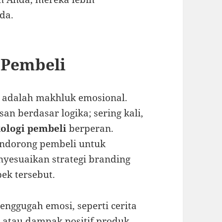
da.
 Pembeli
i adalah makhluk emosional.
n berdasar logika; sering kali,
kologi pembeli
berperan.
ndorong pembeli untuk
yesuaikan strategi branding
ek tersebut.
enggugah emosi, seperti cerita
da atau dampak positif produk