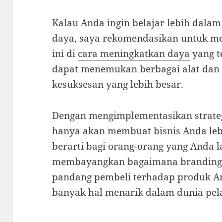
Kalau Anda ingin belajar lebih dala
daya, saya rekomendasikan untuk men
ini di
cara meningkatkan daya
yang t
dapat menemukan berbagai alat dan 
kesuksesan yang lebih besar.
Dengan mengimplementasikan strategi-
hanya akan membuat bisnis Anda lebi
berarti bagi orang-orang yang Anda 
membayangkan bagaimana branding s
pandang pembeli terhadap produk And
banyak hal menarik dalam dunia
pel