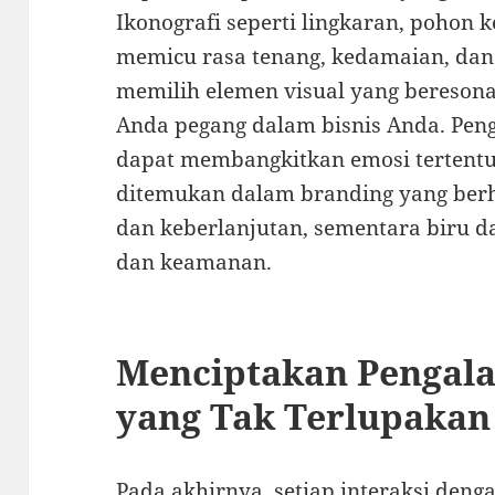
Ikonografi seperti lingkaran, pohon
memicu rasa tenang, kedamaian, dan
memilih elemen visual yang beresonan
Anda pegang dalam bisnis Anda. Pen
dapat membangkitkan emosi tertentu.
ditemukan dalam branding yang ber
dan keberlanjutan, sementara biru 
dan keamanan.
Menciptakan Pengal
yang Tak Terlupakan
Pada akhirnya, setiap interaksi deng