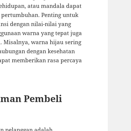
 kehidupan, atau mandala dapat
 pertumbuhan. Penting untuk
si dengan nilai-nilai yang
ggunaan warna yang tepat juga
 Misalnya, warna hijau sering
hubungan dengan kesehatan
dapat memberikan rasa percaya
aman Pembeli
an pelanggan adalah