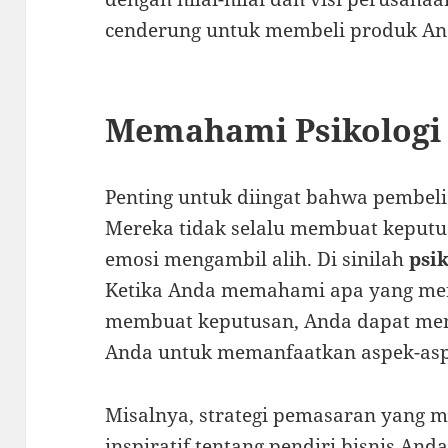
cenderung untuk membeli produk An
Memahami Psikologi
Penting untuk diingat bahwa pembel
Mereka tidak selalu membuat keputusa
emosi mengambil alih. Di sinilah
psi
Ketika Anda memahami apa yang me
membuat keputusan, Anda dapat men
Anda untuk memanfaatkan aspek-asp
Misalnya, strategi pemasaran yang m
inspiratif tentang pendiri bisnis An