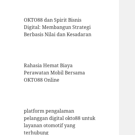
OKTO88 dan Spirit Bisnis
Digital: Membangun Strategi
Berbasis Nilai dan Kesadaran
Rahasia Hemat Biaya
Perawatan Mobil Bersama
OKTO88 Online
platform pengalaman
pelanggan digital okto88 untuk
layanan otomotif yang
terhubung