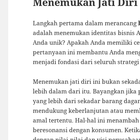
Menemukan Jati Diri 
Langkah pertama dalam merancang
adalah menemukan identitas bisnis 
Anda unik? Apakah Anda memiliki ce
pertanyaan ini membantu Anda mengga
menjadi fondasi dari seluruh strateg
Menemukan jati diri ini bukan sekada
lebih dalam dari itu. Bayangkan jik
yang lebih dari sekadar barang dag
mendukung keberlanjutan atau memb
amal tertentu. Hal-hal ini menambah
beresonansi dengan konsumen. Ketik
dengan nilai-nilai dan visi perusaha