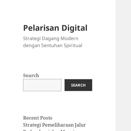
Pelarisan Digital
Strategi Dagang Modern
dengan Sentuhan Spiritual
Search
SEARCH
Recent Posts
Strategi Pemeliharaan Jalur