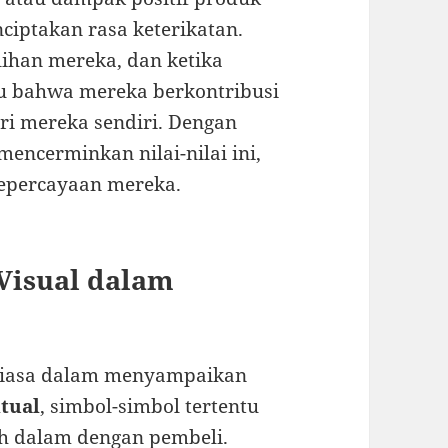
iptakan rasa keterikatan.
lihan mereka, dan ketika
hu bahwa mereka berkontribusi
iri mereka sendiri. Dengan
ncerminkan nilai-nilai ini,
epercayaan mereka.
Visual dalam
 biasa dalam menyampaikan
itual
, simbol-simbol tertentu
ih dalam dengan pembeli.