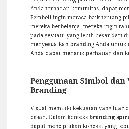
Anda terhadap komunitas, dapat menc
Pembeli ingin merasa baik tentang pi
mereka berbelanja, mereka ingin ta
pada sesuatu yang lebih besar dari d
menyesuaikan branding Anda untuk me
Anda dapat menarik perhatian dan k
Penggunaan Simbol dan 
Branding
Visual memiliki kekuatan yang luar
pesan. Dalam konteks
branding spir
dapat menciptakan koneksi yang leb