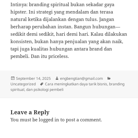
Intinya: branding spiritual bukan sekadar gaya
hipster. Ini strategi yang mendalam dan terasa
natural ketika dijalankan dengan tulus. Jangan
berharap perubahan instan. Bangun hubungan—
sedikit demi sedikit, hari demi hari. Kalau dilakukan
konsisten, bukan hanya penjualan yang akan naik,
tapi juga kualitas hubungan antara brand dan
pembeli. Dan itu priceless.
Posted
Author
Categories
September 14, 2025
engbengtian@gmail.com
on
Tags
Uncategorized
Cara meningkatkan daya tarik bisnis, branding
spiritual, dan psikologi pembeli
Leave a Reply
You must be
logged in
to post a comment.