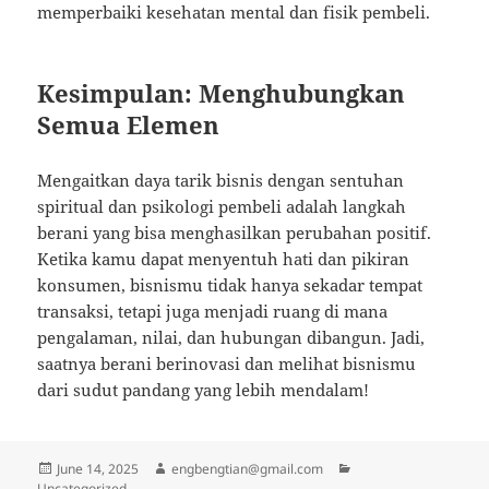
memperbaiki kesehatan mental dan fisik pembeli.
Kesimpulan: Menghubungkan
Semua Elemen
Mengaitkan daya tarik bisnis dengan sentuhan
spiritual dan psikologi pembeli adalah langkah
berani yang bisa menghasilkan perubahan positif.
Ketika kamu dapat menyentuh hati dan pikiran
konsumen, bisnismu tidak hanya sekadar tempat
transaksi, tetapi juga menjadi ruang di mana
pengalaman, nilai, dan hubungan dibangun. Jadi,
saatnya berani berinovasi dan melihat bisnismu
dari sudut pandang yang lebih mendalam!
Posted
Author
Categories
June 14, 2025
engbengtian@gmail.com
on
Uncategorized