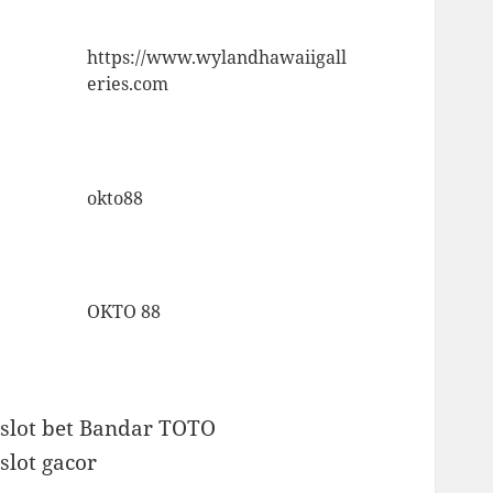
https://www.wylandhawaiigall
eries.com
okto88
OKTO 88
slot bet
Bandar TOTO
slot gacor