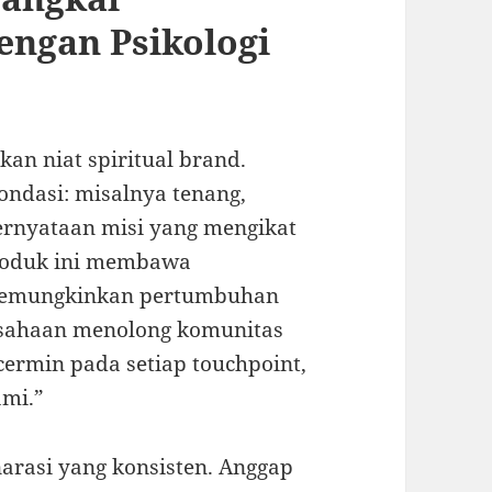
dengan Psikologi
an niat spiritual brand.
fondasi: misalnya tenang,
ernyataan misi yang mengikat
produk ini membawa
memungkinkan pertumbuhan
usahaan menolong komunitas
rcermin pada setiap touchpoint,
ami.”
rasi yang konsisten. Anggap