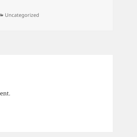
Categories
Uncategorized
ent.