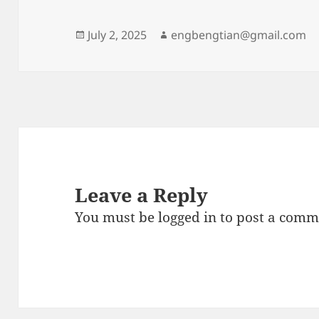
Posted
Author
July 2, 2025
engbengtian@gmail.com
on
Leave a Reply
You must be
logged in
to post a comm