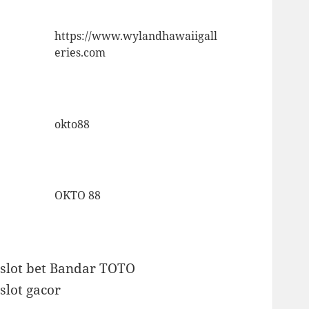
https://www.wylandhawaiigall
eries.com
okto88
OKTO 88
slot bet
Bandar TOTO
slot gacor