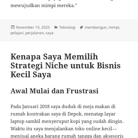
mewujudkan mimpi mereka.”
Posted
Categories
Tags
November 19, 2025
Teknologi
membangun
,
mimpi
,
on
pelajari
,
perjalanan
,
saya
Kenapa Saya Memilih
Strategi Niche untuk Bisnis
Kecil Saya
Awal Mulai dan Frustrasi
Pada Januari 2018 saya duduk di meja makan di
rumah kontrakan saya di Depok, menatap layar
laptop sambil menyeruput kopi yang sudah dingin.
Waktu itu saya menjalankan toko online kecil—
menjual aneka barang rumah tangga dan aksesoris