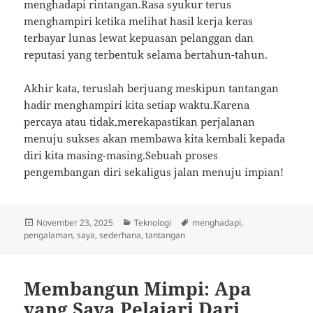
menghadapi rintangan.Rasa syukur terus
menghampiri ketika melihat hasil kerja keras
terbayar lunas lewat kepuasan pelanggan dan
reputasi yang terbentuk selama bertahun-tahun.
Akhir kata, teruslah berjuang meskipun tantangan
hadir menghampiri kita setiap waktu.Karena
percaya atau tidak,merekapastikan perjalanan
menuju sukses akan membawa kita kembali kepada
diri kita masing-masing.Sebuah proses
pengembangan diri sekaligus jalan menuju impian!
Posted
Categories
Tags
November 23, 2025
Teknologi
menghadapi
,
on
pengalaman
,
saya
,
sederhana
,
tantangan
Membangun Mimpi: Apa
yang Saya Pelajari Dari