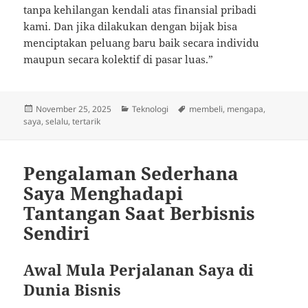
tanpa kehilangan kendali atas finansial pribadi
kami. Dan jika dilakukan dengan bijak bisa
menciptakan peluang baru baik secara individu
maupun secara kolektif di pasar luas.”
Posted
Categories
Tags
November 25, 2025
Teknologi
membeli
,
mengapa
,
on
saya
,
selalu
,
tertarik
Pengalaman Sederhana
Saya Menghadapi
Tantangan Saat Berbisnis
Sendiri
Awal Mula Perjalanan Saya di
Dunia Bisnis