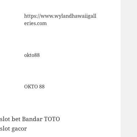
https://www.wylandhawaiigall
eries.com
okto88
OKTO 88
slot bet
Bandar TOTO
slot gacor