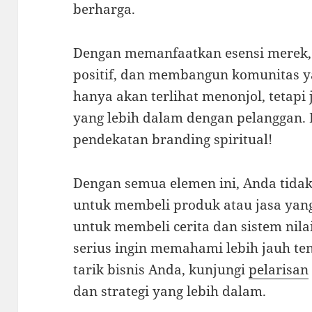
berharga.
Dengan memanfaatkan esensi merek,
positif, dan membangun komunitas ya
hanya akan terlihat menonjol, tetap
yang lebih dalam dengan pelanggan. 
pendekatan branding spiritual!
Dengan semua elemen ini, Anda tida
untuk membeli produk atau jasa yang
untuk membeli cerita dan sistem nil
serius ingin memahami lebih jauh t
tarik bisnis Anda, kunjungi
pelarisan
dan strategi yang lebih dalam.