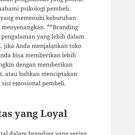
ahami psikologi pembeli.
k yang memenuhi kebutuhan
g menyenangkan. **Branding
n pengalaman yang lebih dalam
a, jika Anda menjalankan toko
Anda bisa memberikan lebih
ungkin dengan memberikan
t, atau bahkan menciptakan
sisi emosional pembeli.
s yang Loyal
ital dalam branding yang sering