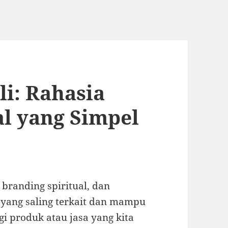
li: Rahasia
al yang Simpel
 branding spiritual, dan
n yang saling terkait dan mampu
i produk atau jasa yang kita