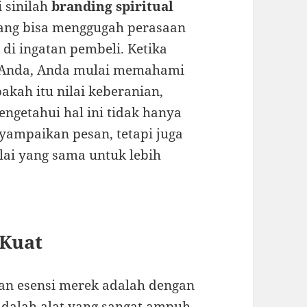
i sinilah
branding spiritual
yang bisa menggugah perasaan
di ingatan pembeli. Ketika
 Anda, Anda mulai memahami
akah itu nilai keberanian,
ngetahui hal ini tidak hanya
ampaikan pesan, tetapi juga
lai yang sama untuk lebih
 Kuat
kan esensi merek adalah dengan
adalah alat yang sangat ampuh