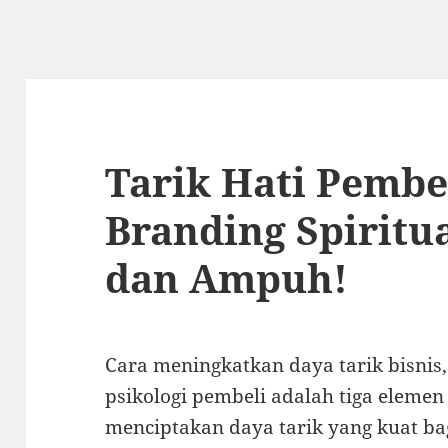
Tarik Hati Pembe
Branding Spiritu
dan Ampuh!
Cara meningkatkan daya tarik bisnis,
psikologi pembeli adalah tiga eleme
menciptakan daya tarik yang kuat bag