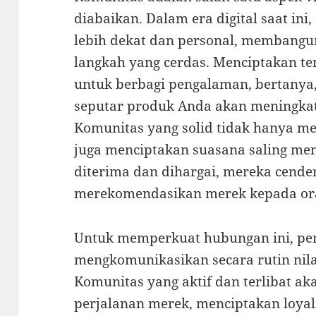
diabaikan. Dalam era digital saat ini,
lebih dekat dan personal, membangu
langkah yang cerdas. Menciptakan te
untuk berbagi pengalaman, bertanya,
seputar produk Anda akan meningka
Komunitas yang solid tidak hanya me
juga menciptakan suasana saling me
diterima dan dihargai, mereka cend
merekomendasikan merek kepada ora
Untuk memperkuat hubungan ini, pe
mengkomunikasikan secara rutin nila
Komunitas yang aktif dan terlibat a
perjalanan merek, menciptakan loyali