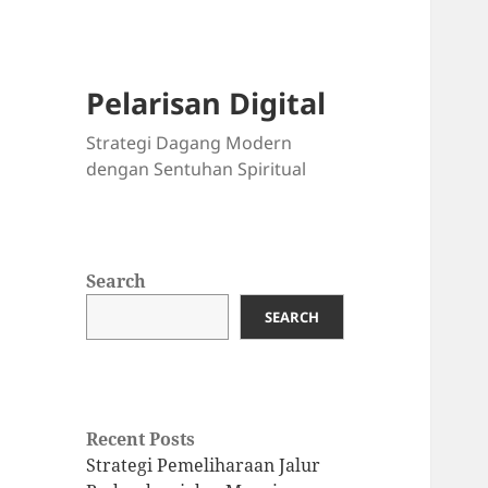
Pelarisan Digital
Strategi Dagang Modern
dengan Sentuhan Spiritual
Search
SEARCH
Recent Posts
Strategi Pemeliharaan Jalur