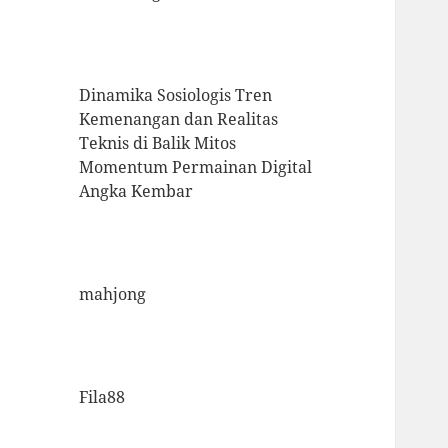
Dinamika Sosiologis Tren
Kemenangan dan Realitas
Teknis di Balik Mitos
Momentum Permainan Digital
Angka Kembar
mahjong
Fila88