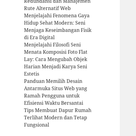
Redundansi dan Manajemen
Rute Alternatif Web
Menjelajahi Fenomena Gaya
Hidup Sehat Modern: Seni
Menjaga Keseimbangan Fisik
di Era Digital
Menjelajahi Filosofi Seni
Menata Komposisi Foto Flat
Lay: Cara Mengubah Objek
Harian Menjadi Karya Seni
Estetis
Panduan Memilih Desain
Antarmuka Situs Web yang
Ramah Pengguna untuk
Efisiensi Waktu Bersantai
Tips Membuat Dapur Rumah
Terlihat Modern dan Tetap
Fungsional