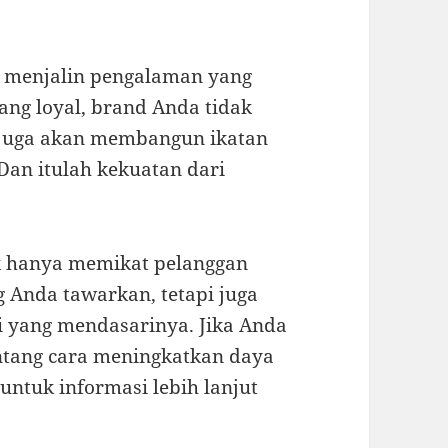
 menjalin pengalaman yang
ng loyal, brand Anda tidak
i juga akan membangun ikatan
Dan itulah kekuatan dari
k hanya memikat pelanggan
 Anda tawarkan, tetapi juga
ai yang mendasarinya. Jika Anda
entang cara meningkatkan daya
untuk informasi lebih lanjut