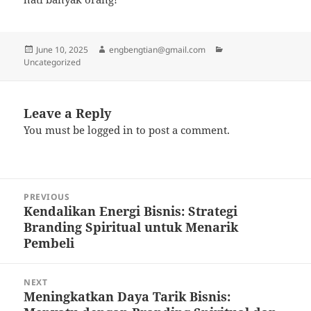
Posted
Author
Categories
June 10, 2025
engbengtian@gmail.com
on
Uncategorized
Leave a Reply
You must be
logged in
to post a comment.
Post
PREVIOUS
navigation
Kendalikan Energi Bisnis: Strategi
Previous
Branding Spiritual untuk Menarik
post:
Pembeli
NEXT
Meningkatkan Daya Tarik Bisnis:
Next